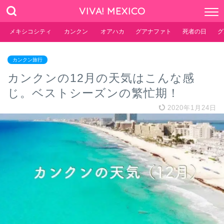
VIVA! MEXICO
メキシコシティ
カンクン
オアハカ
グアナファト
死者の日
グ
カンクン旅行
カンクンの12月の天気はこんな感
じ。ベストシーズンの繁忙期！
2020年1月24日