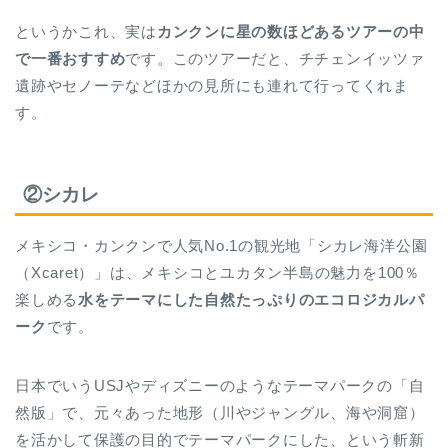
というかこれ、実は
カンクンに星の数ほどあるツアーの中
で一番おすすめ
です。このツアーだと、チチェンイッツァ
遺跡やセノーテなどほかの見所にも連れて行ってくれま
す。
②シカレ
メキシコ・カンクンで人気No.1の観光地「シカレ海洋公園
（Xcaret）」は、メキシコとユカタン半島の魅力を100％
楽しめる
水をテーマにした自然たっぷりのエコロジカルパ
ーク
です。
日本でいうUSJやディズニーのようなテーマパークの「自
然版」で、元々あった地形（川やジャングル、海や洞窟）
を活かして保護の目的でテーマパークにした、という斬新