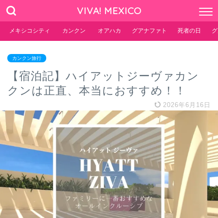
VIVA! MEXICO
メキシコシティ
カンクン
オアハカ
グアナファト
死者の日
グ
カンクン旅行
【宿泊記】ハイアットジーヴァカン
クンは正直、本当におすすめ！！
2026年6月16日