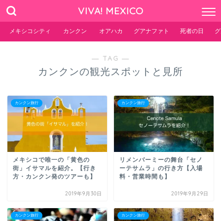
VIVA! MEXICO
メキシコシティ
カンクン
オアハカ
グアナファト
死者の日
グ
― TAG ―
カンクンの観光スポットと見所
カンクン旅行
カンクン旅行
メキシコで唯一の「黄色の
リメンバーミーの舞台「セノ
街」イサマルを紹介。【行き
ーテサムラ」の行き方【入場
方・カンクン発のツアーも】
料・営業時間も】
2019年9月30日
2019年9月29日
カンクン旅行
カンクン旅行