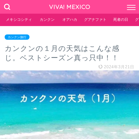
VIVA! MEXICO
メキシコシティ
カンクン
オアハカ
グアナファト
死者の日
グ
カンクン旅行
カンクンの１月の天気はこんな感
じ。ベストシーズン真っ只中！！
2024年3月21日