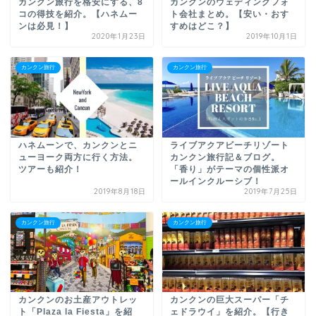
カンクン旅行を格安にする、8
カンクンのウェディングフォ
コの得技を紹介。【ハネムー
ト会社まとめ。【安い・おす
ンは必見！】
すめはどこ？】
2020年1月23日
2019年10月1日
カンクン旅行
カンクン旅行
ハネムーンで、カンクンとニ
ライブアクアビーチリゾート
ューヨーク両方に行く方法。
カンクン旅行記＆ブログ。
ツアーも紹介！
「香り」がテーマの個性派オ
ールインクルーシブ！
2019年8月18日
2019年7月25日
カンクン旅行
カンクン旅行
カンクンのお土産アウトレッ
カンクンの巨大スーパー「チ
ト「Plaza la Fiesta」を紹
ェドラウイ」を紹介。【行き