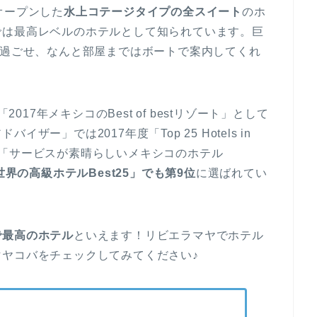
オープンした
水上コテージタイプの全スイート
のホ
では最高レベルのホテルとして知られています。巨
と過ごせ、なんと部屋まではボートで案内してくれ
、「2017年メキシコのBest of bestリゾート」として
ー」では2017年度「Top 25 Hotels in
）」と「サービスが素晴らしいメキシコのホテル
世界の高級ホテルBest25」でも第9位
に選ばれてい
で最高のホテル
といえます！リビエラマヤでホテル
ヤコバをチェックしてみてください♪