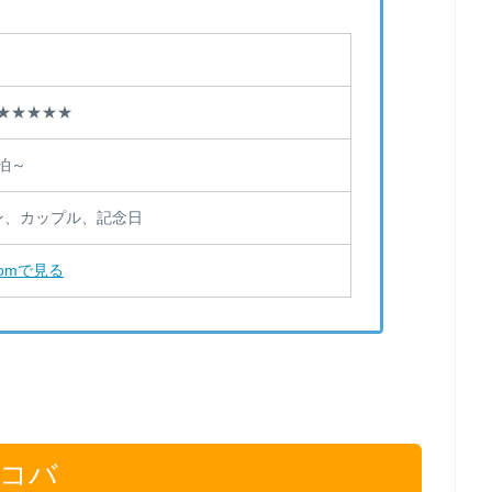
点 ★★★★★
/泊～
ン、カップル、記念日
.comで見る
ヤコバ