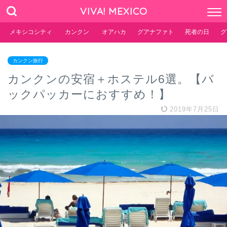
VIVA! MEXICO
メキシコシティ
カンクン
オアハカ
グアナファト
死者の日
グ
カンクン旅行
カンクンの安宿＋ホステル6選。【バ
ックパッカーにおすすめ！】
2019年7月25日