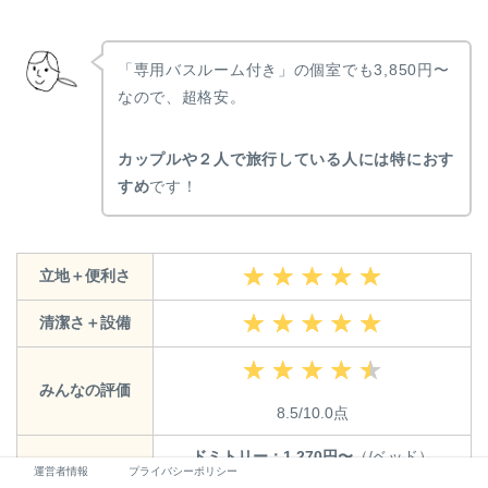
「専用バスルーム付き」の個室でも3,850円〜
なので、超格安。
カップルや２人で旅行している人には特におす
すめ
です！
立地＋便利さ
清潔さ＋設備
みんなの評価
8.5/10.0点
ドミトリー：1,270円〜
（/ベッド）
１泊の値段
運営者情報
プライバシーポリシー
個室：3,850円〜
（/部屋）