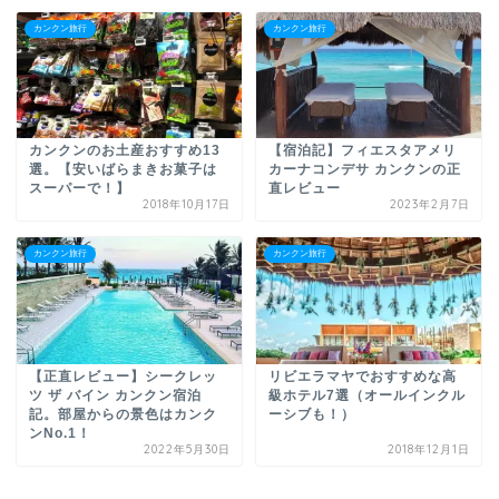
カンクン旅行
カンクン旅行
カンクンのお土産おすすめ13
【宿泊記】フィエスタアメリ
選。【安いばらまきお菓子は
カーナコンデサ カンクンの正
スーパーで！】
直レビュー
2018年10月17日
2023年2月7日
カンクン旅行
カンクン旅行
【正直レビュー】シークレッ
リビエラマヤでおすすめな高
ツ ザ バイン カンクン宿泊
級ホテル7選（オールインクル
記。部屋からの景色はカンク
ーシブも！）
ンNo.1！
2022年5月30日
2018年12月1日