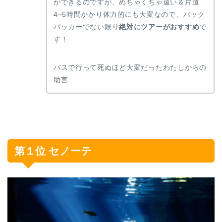
ができるのですが、めちゃくちゃ遠い＆片道
4~5時間かかり体力的にも大変なので、バック
パッカーでない限り
絶対にツアーがおすすめ
で
す！
バスで行って死ぬほど大変だったわたしからの
助言…
第１位 セノーテ