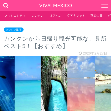
VIVA! MEXICO
メキシコシティ
カンクン
オアハカ
グアナファト
死者の日
グ
カンクン旅行
カンクンから日帰り観光可能な、見所
ベスト5！【おすすめ】
2020年2月27日