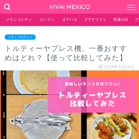
VIVA! MEXICO
メキシコシティ
カンクン
オアハカ
グアナファト
死者の日
グ
メキシコのグルメ
トルティーヤプレス機、一番おすす
めはどれ？【使って比較してみた】
2024年3月21日