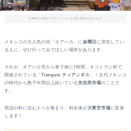
記事内に商品プロモーションを含む場合があります
メキシコの大人気の街「オアハカ」に
金曜日
に滞在してい
る人に、ぜひ行ってみてほしい場所があります。
それが、オアハカ市から車で南に1時間、オコトラン村で
開催されている「
Tianguis
ティアンギス
」！
古代メキシコ
の時代から数千年間以上続いている
先住民市場
のことで
す。
周辺の村に住む人々が集まり、村全体が
大青空市場
に変身
します！