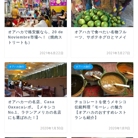
オアハカで格安飯なら、20 de
オアハカで食べたい名物フル
Noviembre市場へ！（焼肉ス
ーツ、サポテネグロとマメイ
トリートも）
2021年6月22日
2021年3月27日
オアハカ旅行
オアハカ旅行
オアハカ一の名店、Casa
チョコレートを使うメキシコ
Oaxacaレポ。【メキシコ
伝統料理「モーレ」の魅力
No.1、ラテンアメリカの名店
【オアハカのおすすめレスト
にも選ばれた！】
ランも紹介】
2020年1月30日
2020年1月9日