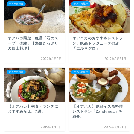
オアハカ旅行
オアハカ旅行
オアハカ限定！絶品「石のス
オアハカのおすすめレストラ
ープ」体験。【海鮮たっぷり
ン。絶品トラジューダの店
の郷土料理】
「エルネグロ」
2020年1月5日
2019年5月31日
オアハカ旅行
オアハカ旅行
【オアハカ】朝食・ランチに
【オアハカ】絶品イスモ料理
おすすめな店、7選。
レストラン「Zandunga」を
紹介。
2019年4月2日
2019年3月21日