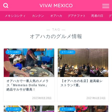
VIVA! MEXICO
メキシコシティ
カンクン
オアハカ
グアナファト
死者の日
グ
― TAG ―
オアハカのグルメ情報
オアハカ旅行
オアハカ旅行
オアハカで一番人気のメメラ
【オアハカの名店】超高級レ
ス「Memelas Doña Vale」
ストラン7選。
絶品サルサが最高！
2023年8月28日
2021年6月24日
オアハカ旅行
オアハカ旅行