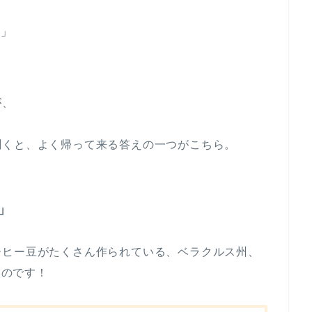
ト」
が、
聞くと、よく帰って来る答えの一つがこちら。
」
ーヒー豆がたくさん作られている、ベラクルス州、
なのです！