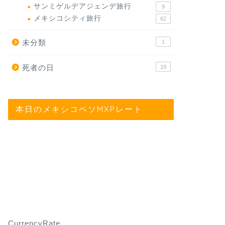
サンミゲルデアジェンデ旅行
9
メキシコシティ旅行
62
未分類
1
死者の日
19
本日のメキシコペソMXPレート
CurrencyRate