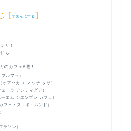
じ
[
]
非表示にする
ベンリ！
せにも
カのカフェ8選！
フェ・ブルフラ）
taza（オアハカ エン ウナ タサ）
ua（カフェ・ラ アンティグア）
afe（エーエム シエンプレ カフェ）
ndo（カフェ・ヌエボ・ムンド）
フェ）
ェ ブラソン）