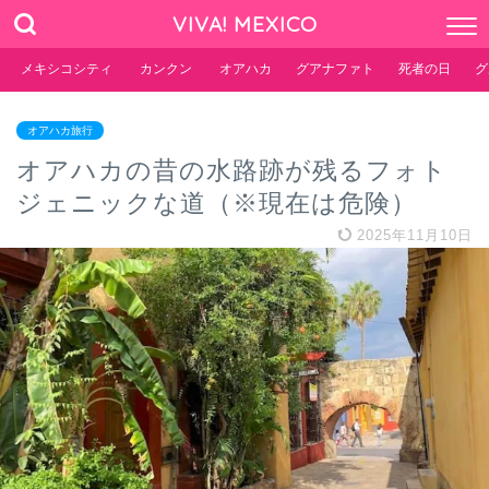
VIVA! MEXICO
メキシコシティ
カンクン
オアハカ
グアナファト
死者の日
グ
オアハカ旅行
オアハカの昔の水路跡が残るフォト
ジェニックな道（※現在は危険）
2025年11月10日