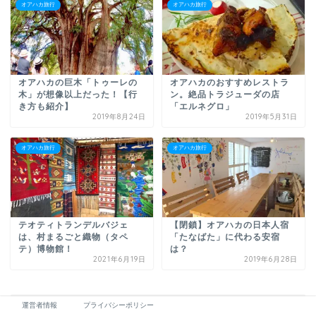
オアハカ旅行
オアハカ旅行
オアハカの巨木「トゥーレの
オアハカのおすすめレストラ
木」が想像以上だった！【行
ン。絶品トラジューダの店
き方も紹介】
「エルネグロ」
2019年8月24日
2019年5月31日
オアハカ旅行
オアハカ旅行
テオティトランデルバジェ
【閉鎖】オアハカの日本人宿
は、村まるごと織物（タペ
「たなばた」に代わる安宿
テ）博物館！
は？
2021年6月19日
2019年6月28日
運営者情報
プライバシーポリシー