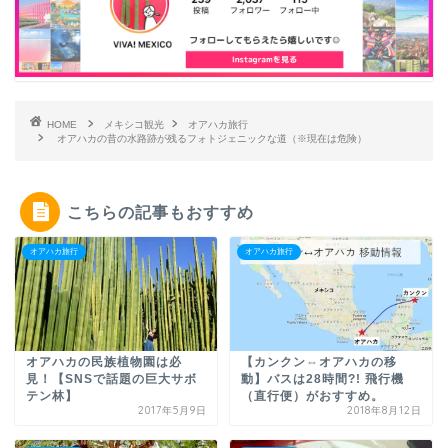
HOME
メキシコ観光
オアハカ旅行
オアハカの昔の水路跡が残るフォトジェニックな道（※現在は危険）
こちらの記事もおすすめ
オアハカ旅行
オアハカ旅行
オアハカの民族植物園は必
【カンクン⇔オアハカの移
見！【SNSで話題の巨大サボ
動】バスは28時間?! 飛行機
テン林】
（直行便）がおすすめ。
2017年5月9日
2018年8月12日