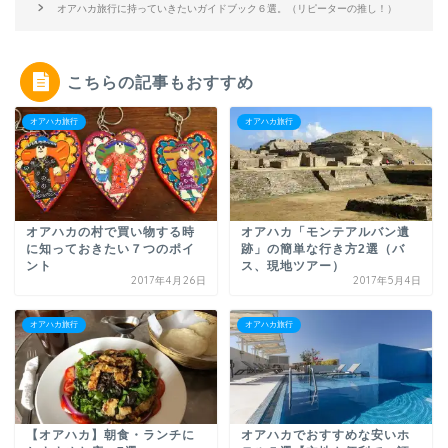
オアハカ旅行に持っていきたいガイドブック６選。（リピーターの推し！）
こちらの記事もおすすめ
オアハカ旅行
オアハカ旅行
オアハカの村で買い物する時
オアハカ「モンテアルバン遺
に知っておきたい７つのポイ
跡」の簡単な行き方2選（バ
ント
ス、現地ツアー）
2017年4月26日
2017年5月4日
オアハカ旅行
オアハカ旅行
【オアハカ】朝食・ランチに
オアハカでおすすめな安いホ