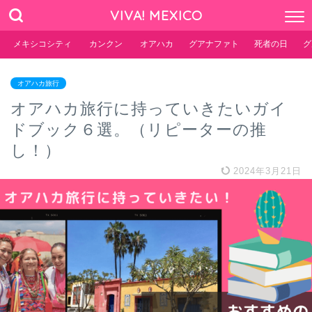
VIVA! MEXICO
メキシコシティ
カンクン
オアハカ
グアナファト
死者の日
グ
オアハカ旅行
オアハカ旅行に持っていきたいガイ
ドブック６選。（リピーターの推
し！）
2024年3月21日