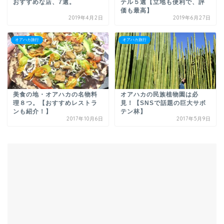
おすすめな店、7選。
テル５選【立地も便利で、評
価も最高】
2019年4月2日
2019年6月27日
オアハカ旅行
オアハカ旅行
美食の地・オアハカの名物料
オアハカの民族植物園は必
理８つ。【おすすめレストラ
見！【SNSで話題の巨大サボ
ンも紹介！】
テン林】
2017年10月6日
2017年5月9日