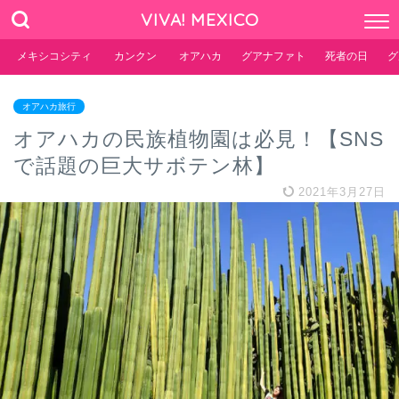
VIVA! MEXICO
メキシコシティ
カンクン
オアハカ
グアナファト
死者の日
グ
オアハカ旅行
オアハカの民族植物園は必見！【SNS
で話題の巨大サボテン林】
2021年3月27日