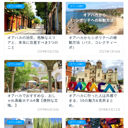
オアハカ旅行
オアハカ旅行
オアハカの治安。危険なエリ
オアハカからシポリテへの移
アと、本当に注意すべき3つの
動方法（バス、コレクティー
こと
ボ）
2019年5月25日
2023年1月16日
オアハカ旅行
オアハカ旅行
オアハカでおすすめな、おし
オアハカに行った人は共感で
ゃれ高級ホテル6選【便利な立
きる、10の魅力&見所まと
地。】
め。
2019年6月26日
2018年3月22日
オアハカ旅行
オアハカ旅行