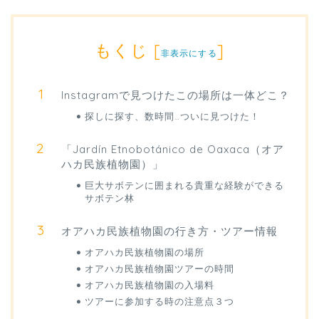
もくじ
[
]
非表示にする
Instagramで見つけたこの場所は一体どこ？
探しに探す、数時間…ついに見つけた！
「Jardín Etnobotánico de Oaxaca（オア
ハカ民族植物園）」
巨大サボテンに囲まれる貴重な経験ができる
サボテン林
オアハカ民族植物園の行き方・ツアー情報
オアハカ民族植物園の場所
オアハカ民族植物園ツアーの時間
オアハカ民族植物園の入場料
ツアーに参加する時の注意点３つ