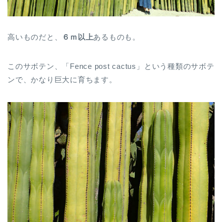
高いものだと、
６ｍ以上
あるものも。
このサボテン、「Fence post cactus」という種類のサボテ
ンで、かなり巨大に育ちます。