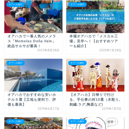
オアハカ旅行
オアハカ旅行
オアハカで一番人気のメメラ
本場オアハカで「メスカル工
ス「Memelas Doña Vale」
場」見学へ！【おすすめツア
絶品サルサが最高！
ーも紹介】
2023年8月28日
2020年1月28日
オアハカ旅行
オアハカ旅行
オアハカでおすすめな安いホ
【オアハカ】日帰りで行け
テル５選【立地も便利で、評
る、手仕事の村10選（木彫り,
価も最高】
刺繍,ラグ,陶器など)
2019年6月27日
2019年1月5日
オアハカ旅行
オアハカ旅行