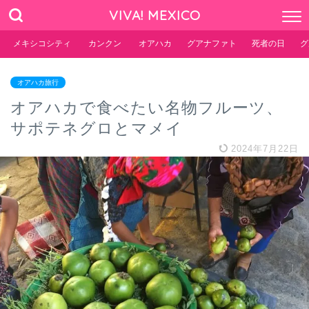
VIVA! MEXICO
メキシコシティ
カンクン
オアハカ
グアナファト
死者の日
グ
オアハカ旅行
オアハカで食べたい名物フルーツ、
サポテネグロとマメイ
2024年7月22日