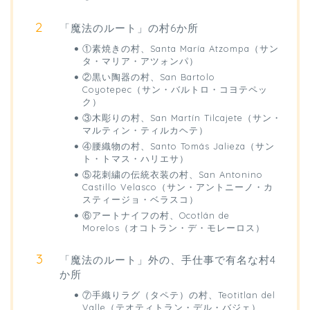
「魔法のルート」の村6か所
①素焼きの村、Santa María Atzompa（サン
タ・マリア・アツォンパ）
②黒い陶器の村、San Bartolo
Coyotepec（サン・バルトロ・コヨテペッ
ク）
③木彫りの村、San Martín Tilcajete（サン・
マルティン・ティルカヘテ）
④腰織物の村、Santo Tomás Jalieza（サン
ト・トマス・ハリエサ）
⑤花刺繍の伝統衣装の村、San Antonino
Castillo Velasco（サン・アントニーノ・カ
スティージョ・ベラスコ）
⑥アートナイフの村、Ocotlán de
Morelos（オコトラン・デ・モレーロス）
「魔法のルート」外の、手仕事で有名な村4
か所
⑦手織りラグ（タペテ）の村、Teotitlan del
Valle（テオティトラン・デル・バジェ）