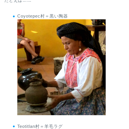
たとえば……
Coyotepec村＝黒い陶器
Teotitlan村＝羊毛ラグ