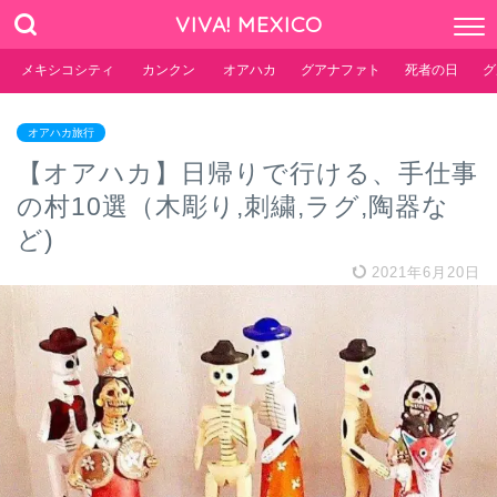
VIVA! MEXICO
メキシコシティ
カンクン
オアハカ
グアナファト
死者の日
グ
オアハカ旅行
【オアハカ】日帰りで行ける、手仕事
の村10選（木彫り,刺繍,ラグ,陶器な
ど)
2021年6月20日