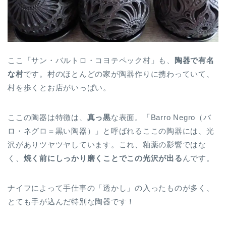
ここ「サン・バルトロ・コヨテペック村」も、
陶器で有名
な村
です。村のほとんどの家が陶器作りに携わっていて、
村を歩くとお店がいっぱい。
ここの陶器は特徴は、
真っ黒
な表面。「Barro Negro（バ
ロ・ネグロ＝黒い陶器）」と呼ばれるここの陶器には、光
沢がありツヤツヤしています。これ、釉薬の影響ではな
く、
焼く前にしっかり磨くことでこの光沢が出る
んです。
ナイフによって手仕事の「透かし」の入ったものが多く、
とても手が込んだ特別な陶器です！