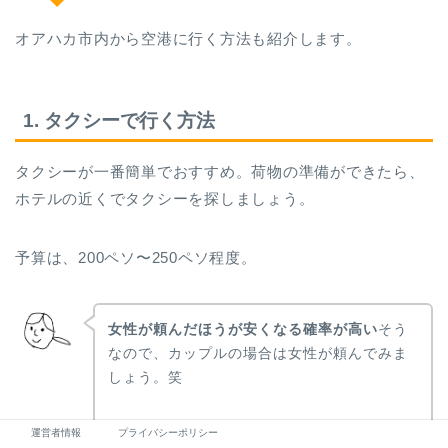
オアハカ市内から空港に行く方法も紹介します。
1. タクシーで行く方法
タクシーが一番簡単でおすすめ。荷物の準備ができたら、
ホテルの近くでタクシーを探しましょう。
予算は、200ペソ〜250ペソ程度。
女性が頼んだほうが安くなる確率が高い
そう
なので、カップルの場合は女性が頼んでみま
しょう。笑
実際、わたしとわたしの母が空港に行くときに
運営者情報
プライバシーポリシー