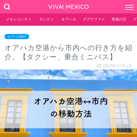
VIVA! MEXICO
メキシコシティ
カンクン
オアハカ
グアナファト
死者の日
グ
オアハカ旅行
オアハカ空港から市内への行き方を紹
介。【タクシー、乗合ミニバス】
2022年12月1日