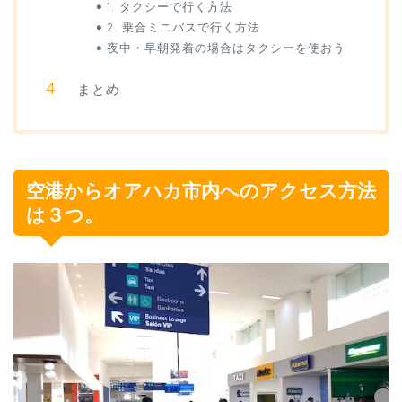
1. タクシーで行く方法
2. 乗合ミニバスで行く方法
夜中・早朝発着の場合はタクシーを使おう
まとめ
空港からオアハカ市内へのアクセス方法
は３つ。