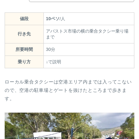
値段
10ペソ
/人
アバストス市場の横の乗合タクシー乗り場
行き先
まで
所要時間
30分
乗り方
↓で説明
ローカル乗合タクシーは空港エリア内までは入ってこない
ので、空港の駐車場とゲートを抜けたところまで歩きま
す。