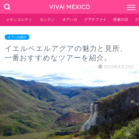
VIVA! MEXICO
メキシコシティ
カンクン
オアハカ
グアナファト
死者の日
グ
オアハカ旅行
イエルベエルアグアの魅力と見所、
一番おすすめなツアーを紹介。
2019年8月23日