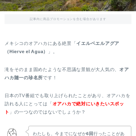
記事内に商品プロモーションを含む場合があります
メキシコのオアハカにある絶景「
イエルベエルアグア
（Hierve el Agua）
」。
滝をそのまま固めたような不思議な景観が大人気の、
オア
ハカ随一の珍名所
です！
日本のTV番組でも取り上げられたことがあり、オアハカを
訪れる人にとっては「
オアハカで絶対にいきたいスポッ
ト
」の一つなのではないでしょうか？
わたしも、今までになぜか
6回
行ったことがあ