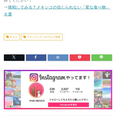
みてください！
⇒
挑戦してみる？メキシコの信じられない「変な食べ物」
６選
タコス
メキシコシティのグルメ情報