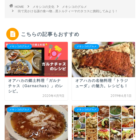
HOME
メキシコの文化
メキシコのグルメ
街で見かける謎の食べ物…黒トルティーヤのタコスに挑戦してみよう！
こちらの記事もおすすめ
メキシコのグルメ
メキシコのグルメ
オアハカの郷土料理「ガルナ
オアハカの名物料理「トラジ
チャス（Garnachas）」のレ
ューダ」の魅力。レシピも！
シピ。
2020年4月9日
2019年6月1日
メキシコのグルメ
メキシコのグルメ