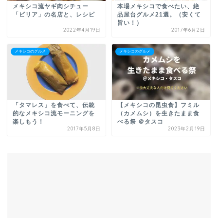
メキシコ流ヤギ肉シチュー
本場メキシコで食べたい、絶
「ビリア」の名店と、レシピ
品屋台グルメ21選。（安くて
旨い！）
2022年4月19日
2017年6月2日
メキシコのグルメ
メキシコのグルメ
「タマレス」を食べて、伝統
【メキシコの昆虫食】フミル
的なメキシコ流モーニングを
（カメムシ）を生きたまま食
楽しもう！
べる祭 ＠タスコ
2017年5月8日
2023年2月19日