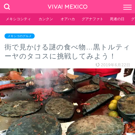
VIVA! MEXICO
メキシコシティ
カンクン
オアハカ
グアナファト
死者の日
グ
メキシコのグルメ
街で見かける謎の食べ物…黒トルティ
ーヤのタコスに挑戦してみよう！
2019年6月22日