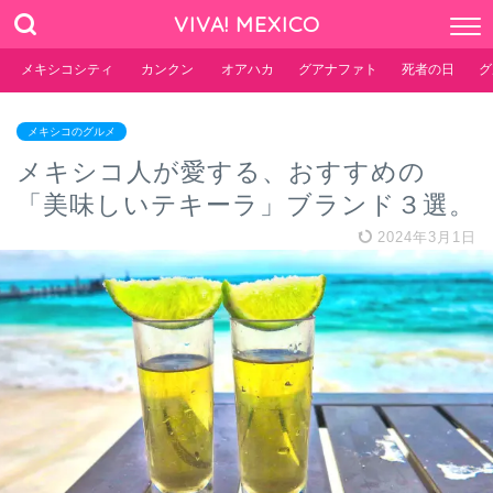
VIVA! MEXICO
メキシコシティ
カンクン
オアハカ
グアナファト
死者の日
グ
メキシコのグルメ
メキシコ人が愛する、おすすめの
「美味しいテキーラ」ブランド３選。
2024年3月1日