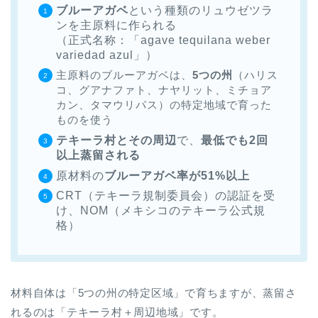
ブルーアガベ
という種類のリュウゼツラ
ンを主原料に作られる
（正式名称：「agave tequilana weber
variedad azul」）
主原料のブルーアガベは、
5つの州
（ハリス
コ、グアナファト、ナヤリット、ミチョア
カン、タマウリパス）の特定地域で育った
ものを使う
テキーラ村とその周辺
で、
最低でも2回
以上蒸留される
原材料の
ブルーアガベ率が51%以上
CRT（テキーラ規制委員会）の認証を受
け、NOM（メキシコのテキーラ公式規
格）
材料自体は「5つの州の特定区域」で育ちますが、蒸留さ
れるのは「テキーラ村＋周辺地域」です。