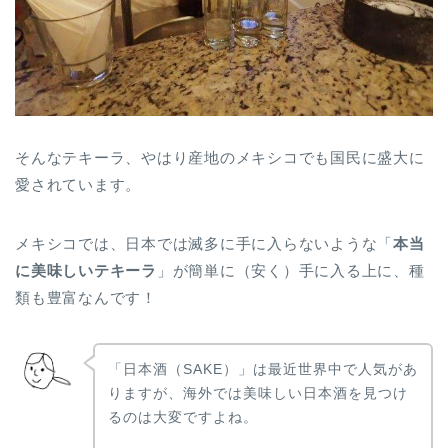
そんなテキーラ、やはり産地のメキシコでも国民に盛大に
愛されています。
メキシコでは、日本では滅多に手に入らないような「
本当
に美味しいテキーラ
」が簡単に（安く）手に入る上に、種
類も豊富なんです！
「日本酒（SAKE）」は最近世界中で人気があ
りますが、海外では美味しい日本酒を見つけ
るのは大変ですよね。