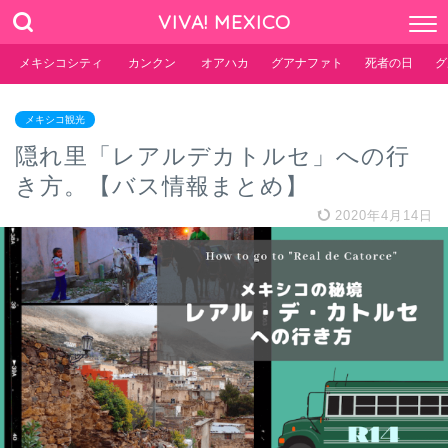
VIVA! MEXICO
メキシコシティ
カンクン
オアハカ
グアナファト
死者の日
グ
メキシコ観光
隠れ里「レアルデカトルセ」への行
き方。【バス情報まとめ】
2020年4月14日