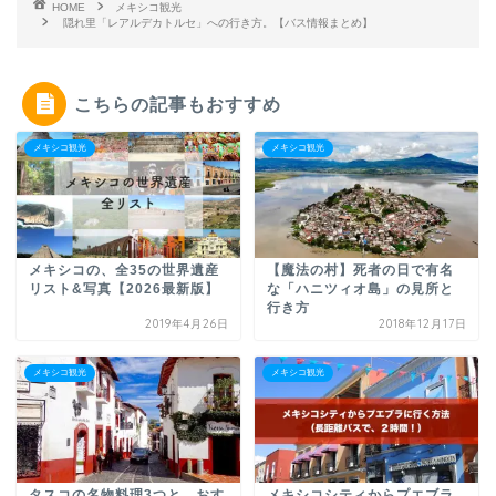
HOME
メキシコ観光
隠れ里「レアルデカトルセ」への行き方。【バス情報まとめ】
こちらの記事もおすすめ
メキシコ観光
メキシコ観光
メキシコの、全35の世界遺産
【魔法の村】死者の日で有名
リスト&写真【2026最新版】
な「ハニツィオ島」の見所と
行き方
2019年4月26日
2018年12月17日
メキシコ観光
メキシコ観光
タスコの名物料理3つと、おす
メキシコシティからプエブラ