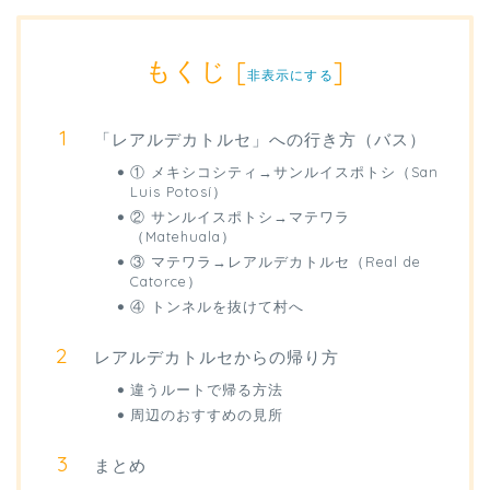
もくじ
[
]
非表示にする
「レアルデカトルセ」への行き方（バス）
① メキシコシティ→サンルイスポトシ（San
Luis Potosí）
② サンルイスポトシ→マテワラ
（Matehuala）
③ マテワラ→レアルデカトルセ（Real de
Catorce）
④ トンネルを抜けて村へ
レアルデカトルセからの帰り方
違うルートで帰る方法
周辺のおすすめの見所
まとめ