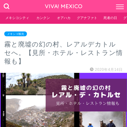
VIVA! MEXICO
メキシコシティ
カンクン
オアハカ
グアナファト
死者の日
グ
メキシコ観光
霧と廃墟の幻の村、レアルデカトル
セへ。【見所・ホテル・レストラン情
報も】
2020年4月14日