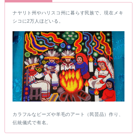
ナヤリト州やハリスコ州に暮らす民族で、現在メキ
シコに2万人ほどいる。
カラフルなビーズや羊毛のアート（民芸品）作り、
伝統儀式で有名。