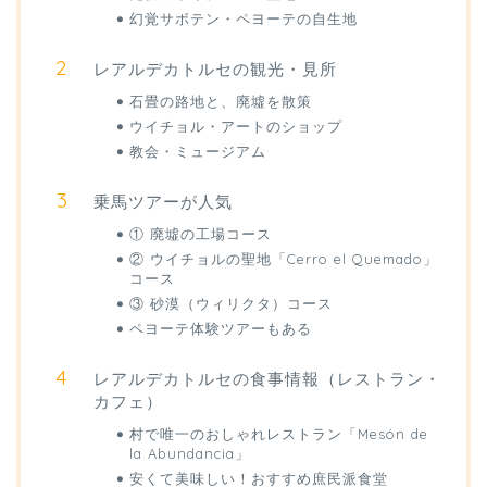
幻覚サボテン・ペヨーテの自生地
レアルデカトルセの観光・見所
石畳の路地と、廃墟を散策
ウイチョル・アートのショップ
教会・ミュージアム
乗馬ツアーが人気
① 廃墟の工場コース
② ウイチョルの聖地「Cerro el Quemado」
コース
③ 砂漠（ウィリクタ）コース
ペヨーテ体験ツアーもある
レアルデカトルセの食事情報（レストラン・
カフェ）
村で唯一のおしゃれレストラン「Mesón de
la Abundancia」
安くて美味しい！おすすめ庶民派食堂