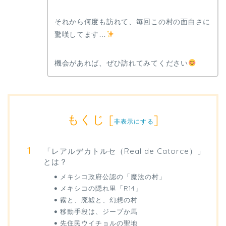
それから何度も訪れて、毎回この村の面白さに
驚嘆してます…
機会があれば、ぜひ訪れてみてください
もくじ
[
]
非表示にする
「レアルデカトルセ（Real de Catorce）」
とは？
メキシコ政府公認の「魔法の村」
メキシコの隠れ里「R14」
霧と、廃墟と、幻想の村
移動手段は、ジープか馬
先住民ウイチョルの聖地