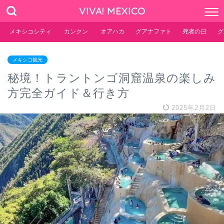
VIVA! MEXICO
メキシコシティ
カンクン
オアハカ
グアナファト
死者の日
グ
メキシコ観光
秘境！トラントンゴ洞窟温泉の楽しみ
方完全ガイド＆行き方
2025年2月2日