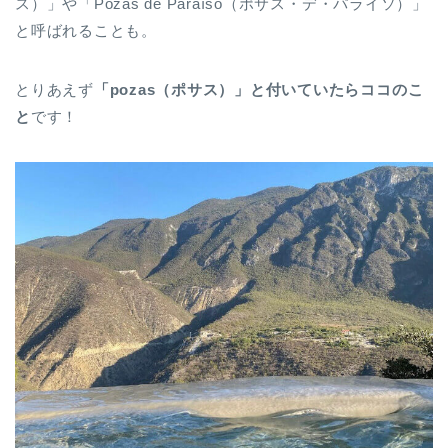
ス）」や「Pozas de Paraíso（ポサス・デ・パライソ）」
と呼ばれることも。
とりあえず
「pozas（ポサス）」と付いていたらココのこ
と
です！