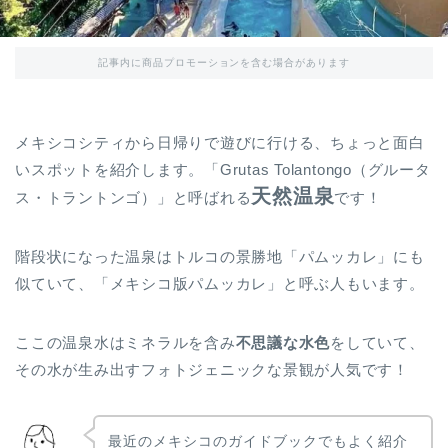
記事内に商品プロモーションを含む場合があります
メキシコシティから日帰りで遊びに行ける、ちょっと面白
いスポットを紹介します。「Grutas Tolantongo（グルータ
天然
温泉
ス・トラントンゴ）」と呼ばれる
です！
階段状になった温泉はトルコの景勝地「パムッカレ」にも
似ていて、「メキシコ版パムッカレ」と呼ぶ人もいます。
ここの温泉水はミネラルを含み
不思議な水色
をしていて、
その水が生み出すフォトジェニックな景観が人気です！
最近のメキシコのガイドブックでもよく紹介