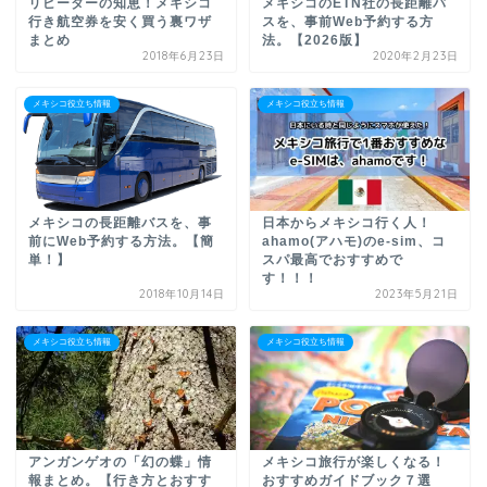
リピーターの知恵！メキシコ
メキシコのETN社の長距離バ
行き航空券を安く買う裏ワザ
スを、事前Web予約する方
まとめ
法。【2026版】
2018年6月23日
2020年2月23日
メキシコ役立ち情報
メキシコ役立ち情報
メキシコの長距離バスを、事
日本からメキシコ行く人！
前にWeb予約する方法。【簡
ahamo(アハモ)のe-sim、コ
単！】
スパ最高でおすすめで
す！！！
2018年10月14日
2023年5月21日
メキシコ役立ち情報
メキシコ役立ち情報
アンガンゲオの「幻の蝶」情
メキシコ旅行が楽しくなる！
報まとめ。【行き方とおすす
おすすめガイドブック７選