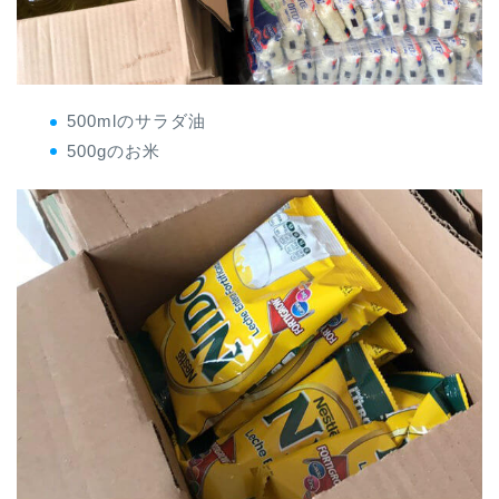
500mlのサラダ油
500gのお米