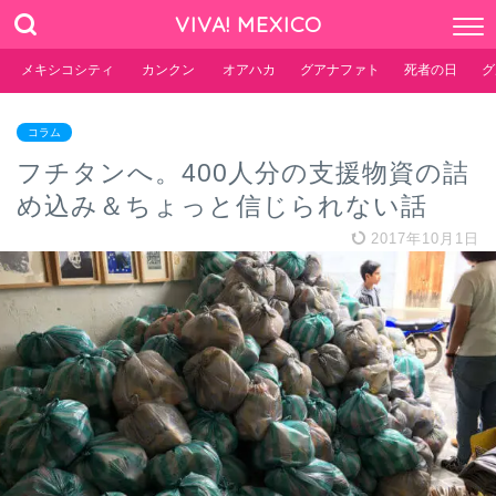
VIVA! MEXICO
メキシコシティ
カンクン
オアハカ
グアナファト
死者の日
グ
コラム
フチタンへ。400人分の支援物資の詰
め込み＆ちょっと信じられない話
2017年10月1日