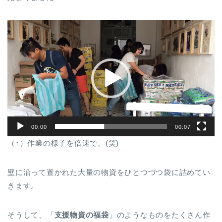
動
画
プ
レ
ー
ヤ
ー
00:00
00:07
（↑）作業の様子を倍速で。(笑)
壁に沿って置かれた大量の物資をひとつづつ袋に詰めてい
きます。
そうして、「
支援物資の福袋
」のようなものをたくさん作