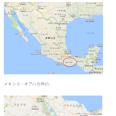
メキシコ・オアハカ州の、