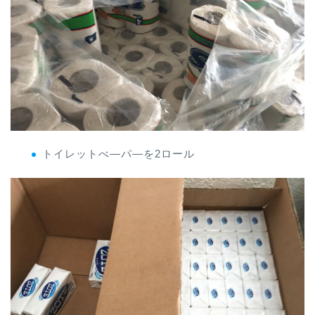
トイレットべ―パ―を2ロール