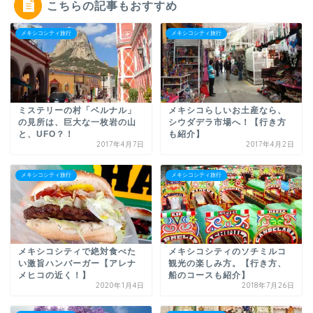
こちらの記事もおすすめ
メキシコシティ旅行
メキシコシティ旅行
ミステリーの村「ベルナル」
メキシコらしいお土産なら、
の見所は、巨大な一枚岩の山
シウダデラ市場へ！【行き方
と、UFO？！
も紹介】
2017年4月7日
2017年4月2日
メキシコシティ旅行
メキシコシティ旅行
メキシコシティで絶対食べた
メキシコシティのソチミルコ
い激旨ハンバーガー【アレナ
観光の楽しみ方。【行き方、
メヒコの近く！】
船のコースも紹介】
2020年1月4日
2018年7月26日