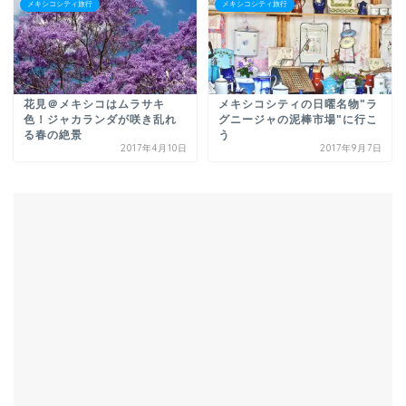
メキシコシティ旅行
メキシコシティ旅行
花見＠メキシコはムラサキ
メキシコシティの日曜名物"ラ
色！ジャカランダが咲き乱れ
グニージャの泥棒市場"に行こ
る春の絶景
う
2017年4月10日
2017年9月7日