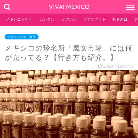
VIVA! MEXICO
メキシコシティ
カンクン
オアハカ
グアナファト
死者の日
グ
メキシコシティ旅行
メキシコの珍名所「魔女市場」には何
が売ってる？【行き方も紹介。】
2019年10月7日