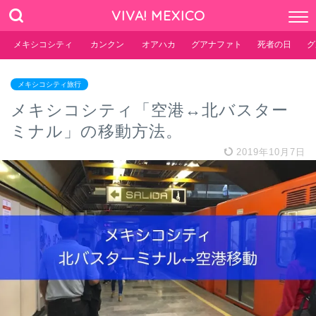
VIVA! MEXICO
メキシコシティ
カンクン
オアハカ
グアナファト
死者の日
グ
メキシコシティ旅行
メキシコシティ「空港↔︎北バスター
ミナル」の移動方法。
2019年10月7日