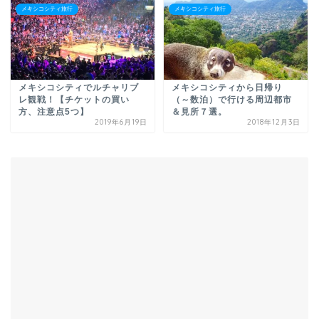
メキシコシティ旅行
メキシコシティ旅行
メキシコシティでルチャリブ
メキシコシティから日帰り
レ観戦！【チケットの買い
（～数泊）で行ける周辺都市
方、注意点5つ】
＆見所７選。
2019年6月19日
2018年12月3日