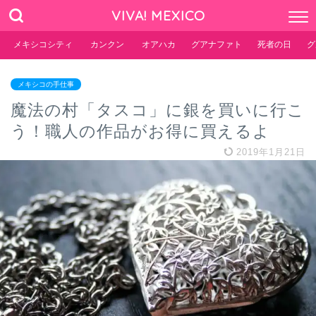
VIVA! MEXICO
メキシコシティ
カンクン
オアハカ
グアナファト
死者の日
グ
メキシコの手仕事
魔法の村「タスコ」に銀を買いに行こ
う！職人の作品がお得に買えるよ
2019年1月21日