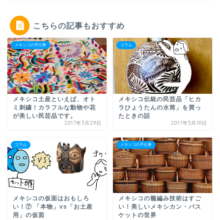
こちらの記事もおすすめ
メキシコの手仕事
コラム
メキシコ土産といえば、オト
メキシコ伝統の民芸品「ヒカ
ミ刺繍！カラフルな動物や花
ラひょうたんの水筒」を買っ
が美しい民芸品です。
たときの話
2017年3月29日
2017年5月10日
コラム
メキシコの手仕事
メキシコの仮面はおもしろ
メキシコの籠編み技術はすご
い！⑦ 「本物」vs「お土産
い！美しいメキシカン・バス
用」の仮面
ケットの世界