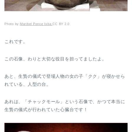
Photo by:
Maribel Ponce Ixba
CC BY 2.0
これです。
この石像、わりと大切な役目を担ってましたよ。
あと、生贄の儀式で登場人物の女の子「クク」が寝かせら
れている、人型の台。
あれは、「チャックモール」という石像で、かつて本当に
生贄の儀式が行われていた心臓台です！