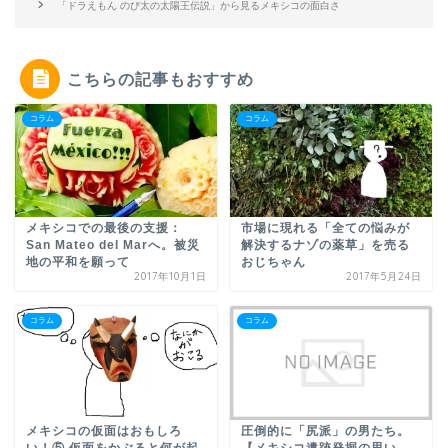
「ドラえもん のび太の太陽王伝説」から見るメキシコの面白さ
こちらの記事もおすすめ
コラム
コラム
メキシコでの最後の支援：
市場に現れる「全ての悩みが
San Mateo del Marへ。被災
解決するナゾの薬草」を売る
地の平和を願って
おじちゃん
2017年10月1日
2017年5月24日
コラム
コラム
メキシコの仮面はおもしろ
圧倒的に「尻派」の男たち。