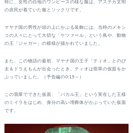
特に、女性の白地のワンピースの様な服は、アステカ文明
の庶民が着ていた服とソックリです。
マヤナ国の男性が頭の上にかぶる装飾には、当時のメキシ
コの人々にとって大切な「ケツァール」という鳥や、動物
の王「ジャガー」の模様が描かれていました。
また、この物語の最初、マヤナ国の王子「ティオ」とのび
太＆ドラえもんが出会ったとき、ティオは翡翠の仮面をか
ぶっていました。（予告編の0:19～）
この翡翠でできた仮面、「パカル王」という実在した王様
のミイラをはじめ、身分の高い埋葬体がかぶっていた仮面
です。