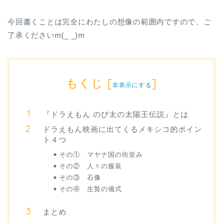
今回書くことは完全にわたしの想像の範囲内ですので、ご
了承くださいm(_ _)m
もくじ
[
]
非表示にする
『ドラえもん のび太の太陽王伝説』とは
ドラえもん映画に出てくるメキシコ的ポイン
ト４つ
その① マヤナ国の街並み
その② 人々の服装
その③ 石像
その④ 生贄の儀式
まとめ