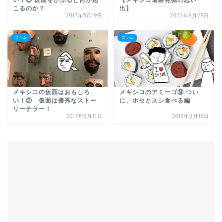
い！⑤ 仮面をかぶると何が起
【メキシコ遺跡発掘の思い
こるのか？
出】
2017年5月19日
2022年9月28日
コラム
コラム
メキシコの仮面はおもしろ
メキシコのアミーゴ⑨ つい
い！② 仮面は優秀なストー
に、ホセとスシ食べる編
リーテラー！
2017年5月11日
2019年2月16日