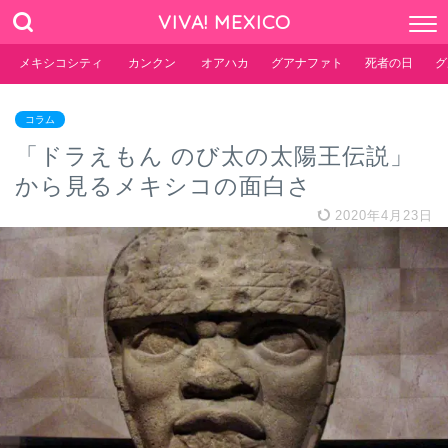
VIVA! MEXICO
メキシコシティ
カンクン
オアハカ
グアナファト
死者の日
グ
コラム
「ドラえもん のび太の太陽王伝説」
から見るメキシコの面白さ
2020年4月23日