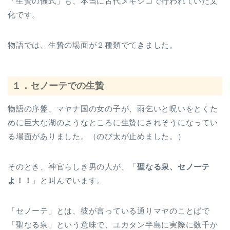
「生贄の儀式」も、本当に古代メキシコで行われていた文
化です。
物語では、生贄の場面が２種類でてきました。
１．セノーテでの生贄
物語の序盤、マヤナ国の女の子が、雨乞いと呪いをとくた
めに巨大な湖のようなところに生贄にされそうになってい
る場面がありました。（のび太が止めました。）
そのとき、神官らしき男の人が、「
聖なる泉、セノーテ
よ！！
」と叫んでいます。
「セノーテ」とは、彼が言っている通りマヤのことばで
「聖なる泉」という意味で、ユカタン半島に実際に数千か