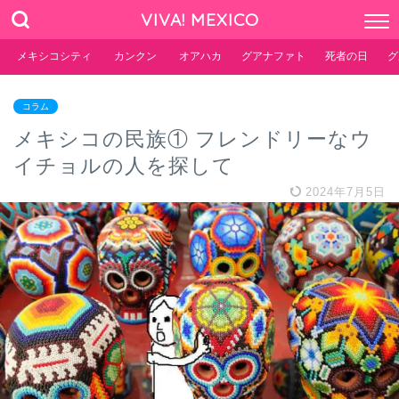
VIVA! MEXICO
メキシコシティ
カンクン
オアハカ
グアナファト
死者の日
グ
コラム
メキシコの民族① フレンドリーなウ
イチョルの人を探して
2024年7月5日