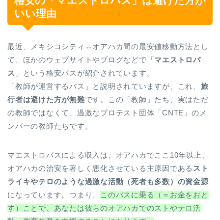
格安の「マエストロバス」は避けた方が
いい理由
最近、メキシコシティ↔︎オアハカ間の最安値移動方法とし
て、ほかのウェブサイトやブログなどで「
マエストロバ
ス
」という格安バスが紹介されています。
「教師が運営するバス」と説明されていますが、これ、
旅
行者は避けた方が無難
です。この「教師」たち、実はただ
の教師ではなくて、過激なプロテスト団体「CNTE」のメ
ンバーの教師たちです。
マエストロバスによる収入は、オアハカでここ10年以上、
オアハカの治安を著しく悪化させている主原因である
スト
ライキやテロのような過激な活動（死者も多数）の資金源
になっています。つまり、
このバスに乗る（＝お金をおと
す）ことで、あなたは彼らのオアハカでのストやテロ活