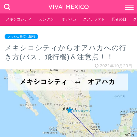
VIVA! MEXICO
メキシコシティ
カンクン
オアハカ
グアナファト
死者の日
グ
メキシコ役立ち情報
メキシコシティからオアハカへの行
き方(バス、飛行機)＆注意点！！
2022年10月20日