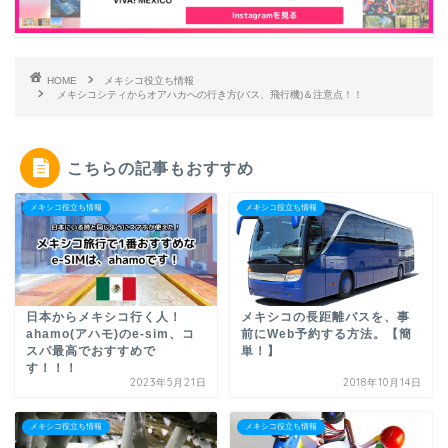
HOME
メキシコ役立ち情報
メキシコシティからオアハカへの行き方(バス、飛行機)＆注意点！！
こちらの記事もおすすめ
メキシコ役立ち情報
メキシコ役立ち情報
日本からメキシコ行く人！
メキシコの長距離バスを、事
ahamo(アハモ)のe-sim、コ
前にWeb予約する方法。【簡
スパ最高でおすすめで
単！】
す！！！
2023年5月21日
2018年10月14日
メキシコ役立ち情報
メキシコ役立ち情報