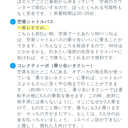
はエリアごとに最初から決まっていて、空港のカウ
ンターで前払いするので、ぼったくられる可能性も
なく安全です。）所要時間は20~25分。
空港シャトルバス
一番おすすめ。
こちらも前払い制。空港で一人あたり80ペソ払え
ば、空港シャトルバスの乗り合いバンに乗ることが
できます。いろんなところを経由するので、30分ほ
どかかるかも。行きたい場所の住所をドライバーに
告げれば、そこで降ろしてくれるので便利です。
コレクティーボ（乗り合いタクシー）
空港を出たところにある、オアハカの地元民が使っ
ている「乗り合いタクシー」に乗れば、シャトルバ
スよりもさらに安く中心地まで行くことができま
す。（約30ペソ）ただし、乗り合いタクシーでは運
転手の他に5人の乗客を乗せます。この時、絶対に
助手席には座らないように。そこになぜか2人乗る
ので、ものすごく狭いです。後ろにも3人乗ります
が、そっちの方がまだマシ。もしくは、2人分のお
金を払っちゃいましょう。（スペイン語ができない
と難しく、慣れた人向けです。）