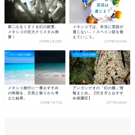
厨二心をくすぐる幻の絶景、
メキシコでは、本当に英語が
メキシコの巨大クリスタル洞
通じない…！スペイン語を覚
窟！
えていこう。
2018年2月28日
2019年5月24日
メキシコ役立ち情報
メキシコ役立ち情報
メキシコ旅行に一番おすすめ
アンガンゲオの「幻の蝶」情
の時期を、天気と祭りから考
報まとめ。【行き方とおすす
えた結果。
め保護区】
2018年7月17日
2017年4月6日