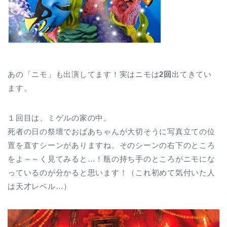
あの「ニモ」も出演してます！実はニモは
2回
出てきてい
ます。
１回目は、ミゲルの家の中。
死者の日の祭壇でおばあちゃんが大切そうに写真立ての位
置を直すシーンがありますね。そのシーンの右下のところ
をよ～～く見てみると…！瓶の持ち手のところがニモにな
っているのが分かると思います！（これ初めて気付いた人
は天才レベル…）