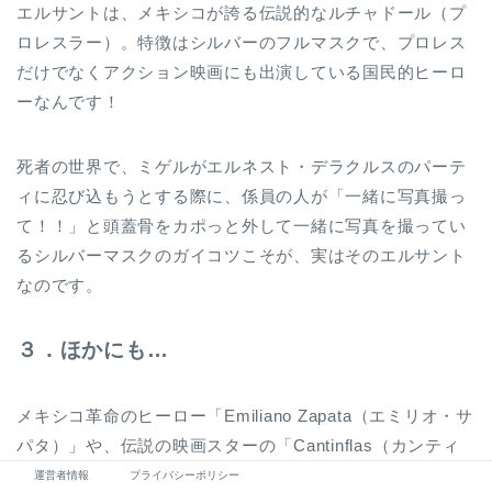
エルサントは、メキシコが誇る伝説的なルチャドール（プ
ロレスラー）。特徴はシルバーのフルマスクで、プロレス
だけでなくアクション映画にも出演している国民的ヒーロ
ーなんです！
死者の世界で、ミゲルがエルネスト・デラクルスのパーテ
ィに忍び込もうとする際に、係員の人が「一緒に写真撮っ
て！！」と頭蓋骨をカポっと外して一緒に写真を撮ってい
るシルバーマスクのガイコツこそが、実はそのエルサント
なのです。
３．ほかにも…
メキシコ革命のヒーロー「Emiliano Zapata（エミリオ・サ
パタ）」や、伝説の映画スターの「Cantinflas（カンティ
ンフラス）」、「Jorge Negrete（ホルヘ・ネグレテ）」
運営者情報
プライバシーポリシー