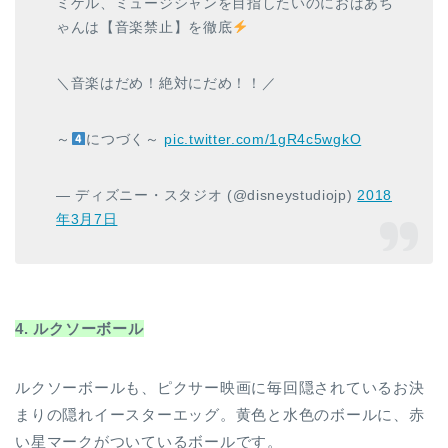
ミゲル、ミュージシャンを目指したいのにおばあち
ゃんは【音楽禁止】を徹底
＼音楽はだめ！絶対にだめ！！／
～
につづく～
pic.twitter.com/1gR4c5wgkO
— ディズニー・スタジオ (@disneystudiojp)
2018
年3月7日
4. ルクソーボール
ルクソーボールも、ピクサー映画に毎回隠されているお決
まりの隠れイースターエッグ。黄色と水色のボールに、赤
い星マークがついているボールです。