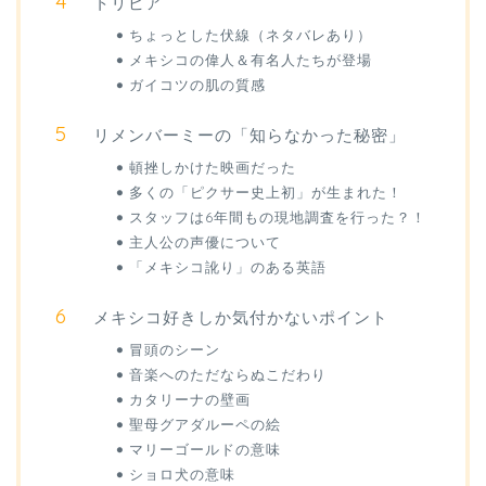
トリビア
ちょっとした伏線（ネタバレあり）
メキシコの偉人＆有名人たちが登場
ガイコツの肌の質感
リメンバーミーの「知らなかった秘密」
頓挫しかけた映画だった
多くの「ピクサー史上初」が生まれた！
スタッフは6年間もの現地調査を行った？！
主人公の声優について
「メキシコ訛り」のある英語
メキシコ好きしか気付かないポイント
冒頭のシーン
音楽へのただならぬこだわり
カタリーナの壁画
聖母グアダルーペの絵
マリーゴールドの意味
ショロ犬の意味