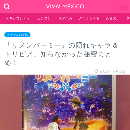
VIVA! MEXICO
メキシコシティ
カンクン
オアハカ
グアナファト
死者の日
グ
メキシコの文化
『リメンバーミー』の隠れキャラ＆
トリビア。知らなかった秘密まと
め！
2022年6月2日