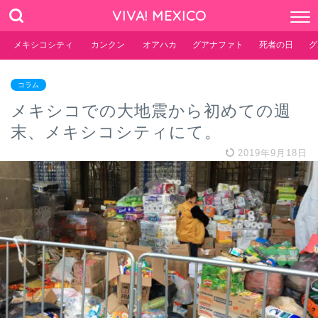
VIVA! MEXICO
メキシコシティ
カンクン
オアハカ
グアナファト
死者の日
グ
コラム
メキシコでの大地震から初めての週
末、メキシコシティにて。
2019年9月18日