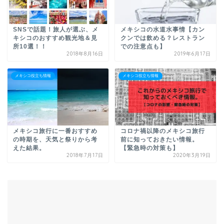
SNSで話題！旅人が選ぶ、メ
メキシコの水道水事情【カン
キシコのおすすめ観光地＆見
クンでは飲める？レストラン
所10選！！
での注意点も】
2018年8月16日
2019年6月17日
メキシコ役立ち情報
メキシコ役立ち情報
メキシコ旅行に一番おすすめ
コロナ禍以降のメキシコ旅行
の時期を、天気と祭りから考
前に知っておきたい情報。
えた結果。
【緊急時の対策も】
2018年7月17日
2020年3月19日