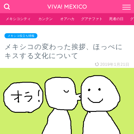
VIVA! MEXICO
メキシコシティ
カンクン
オアハカ
グアナファト
死者の日
グ
メキシコ役立ち情報
メキシコの変わった挨拶、ほっぺに
キスする文化について
2019年1月21日