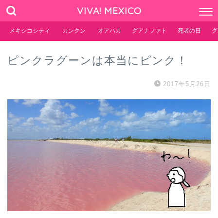
VIVA! MEXICO
メキシコシティ
カンクン
オアハカ
グアナファト
死者の日
グ
ピンクラグーンは本当にピンク！
2017年5月26日