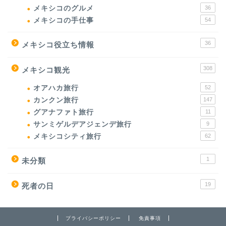
メキシコのグルメ
36
メキシコの手仕事
54
36
メキシコ役立ち情報
308
メキシコ観光
オアハカ旅行
52
カンクン旅行
147
グアナファト旅行
11
サンミゲルデアジェンデ旅行
9
メキシコシティ旅行
62
1
未分類
19
死者の日
プライバシーポリシー
免責事項