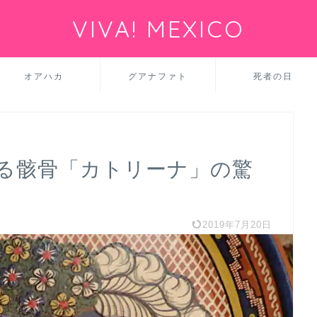
VIVA! MEXICO
オアハカ
グアナファト
死者の日
る骸骨「カトリーナ」の驚
。
2019年7月20日