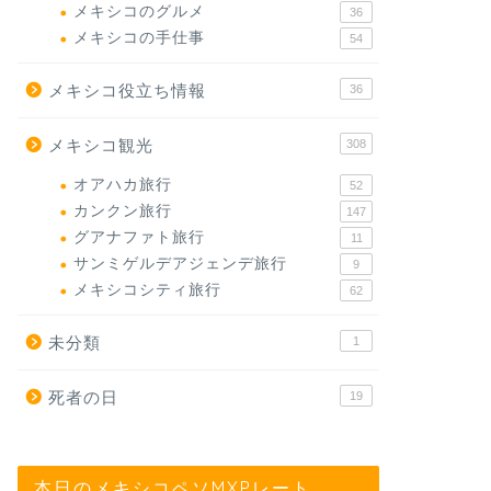
メキシコのグルメ
36
メキシコの手仕事
54
メキシコ役立ち情報
36
メキシコ観光
308
オアハカ旅行
52
カンクン旅行
147
グアナファト旅行
11
サンミゲルデアジェンデ旅行
9
メキシコシティ旅行
62
未分類
1
死者の日
19
本日のメキシコペソMXPレート