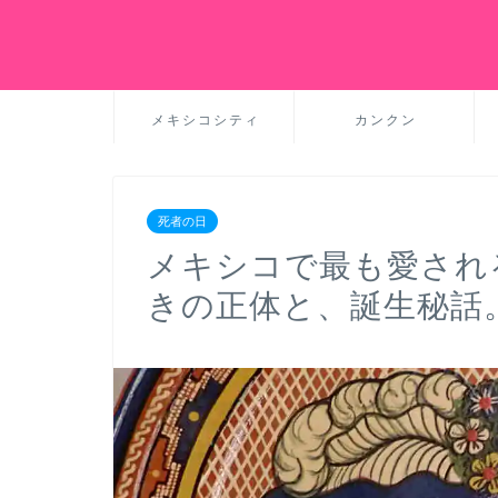
メキシコシティ
カンクン
死者の日
メキシコで最も愛され
きの正体と、誕生秘話