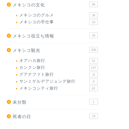
メキシコの文化
96
メキシコのグルメ
36
メキシコの手仕事
54
メキシコ役立ち情報
36
メキシコ観光
308
オアハカ旅行
52
カンクン旅行
147
グアナファト旅行
11
サンミゲルデアジェンデ旅行
9
メキシコシティ旅行
62
未分類
1
死者の日
19